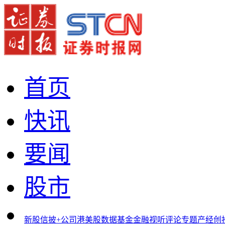
首页
快讯
要闻
股市
新股
信披+
公司
港美股
数据
基金
金融
视听
评论
专题
产经
创